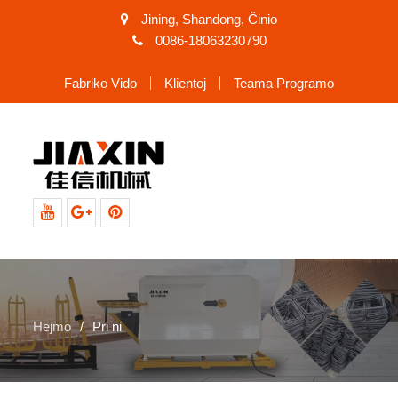
Jining, Shandong, Ĉinio
0086-18063230790
Fabriko Vido
Klientoj
Teama Programo
YouTube
Google+
Pinterest
Hejmo
Pri ni