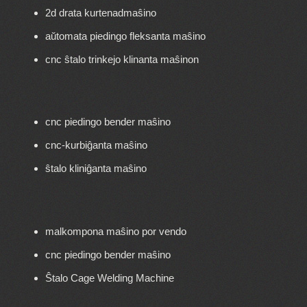
2d drata kurtenadmaŝino
aŭtomata piedingo fleksanta maŝino
cnc ŝtalo trinkejo klinanta maŝinon
cnc piedingo bender maŝino
cnc-kurbiĝanta maŝino
ŝtalo kliniĝanta maŝino
malkompona maŝino por vendo
cnc piedingo bender maŝino
Ŝtalo Cage Welding Machine