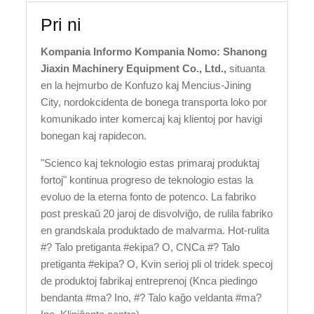
Pri ni
Kompania Informo Kompania Nomo: Shanong
Jiaxin Machinery Equipment Co., Ltd.,
situanta
en la hejmurbo de Konfuzo kaj Mencius-Jining
City, nordokcidenta de bonega transporta loko por
komunikado inter komercaj kaj klientoj por havigi
bonegan kaj rapidecon.
"Scienco kaj teknologio estas primaraj produktaj
fortoj" kontinua progreso de teknologio estas la
evoluo de la eterna fonto de potenco. La fabriko
post preskaŭ 20 jaroj de disvolviĝo, de rulila fabriko
en grandskala produktado de malvarma. Hot-rulita
#? Talo pretiganta #ekipa? O, CNCa #? Talo
pretiganta #ekipa? O, Kvin serioj pli ol tridek specoj
de produktoj fabrikaj entreprenoj (Knca piedingo
bendanta #ma? Ino, #? Talo kaĝo veldanta #ma?