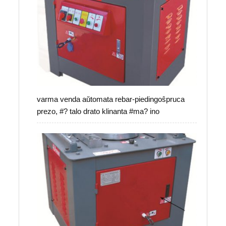
varma venda aŭtomata rebar-piedingoŝpruca
prezo, #? talo drato klinanta #ma? ino