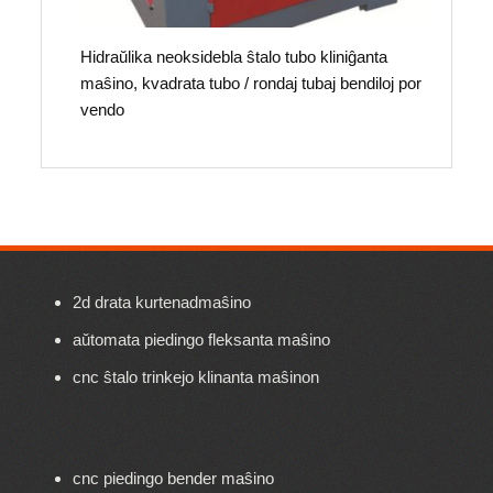
Hidraŭlika neoksidebla ŝtalo tubo kliniĝanta
maŝino, kvadrata tubo / rondaj tubaj bendiloj por
vendo
2d drata kurtenadmaŝino
aŭtomata piedingo fleksanta maŝino
cnc ŝtalo trinkejo klinanta maŝinon
cnc piedingo bender maŝino