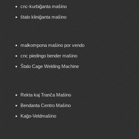
cnc-kurbiĝanta maŝino
ŝtalo kliniĝanta maŝino
malkompona maŝino por vendo
cnc piedingo bender maŝino
Ŝtalo Cage Welding Machine
Rekta kaj Tranĉa Maŝino
Bendanta Centro Maŝino
Kaĝo-Veldmaŝino