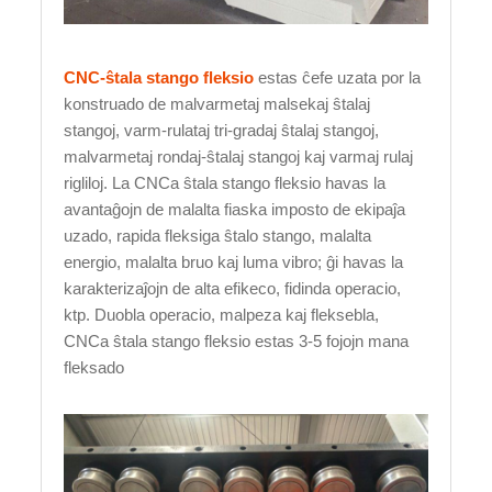
CNC-ŝtala stango fleksio
estas ĉefe uzata por la
konstruado de malvarmetaj malsekaj ŝtalaj
stangoj, varm-rulataj tri-gradaj ŝtalaj stangoj,
malvarmetaj rondaj-ŝtalaj stangoj kaj varmaj rulaj
rigliloj. La CNCa ŝtala stango fleksio havas la
avantaĝojn de malalta fiaska imposto de ekipaĵa
uzado, rapida fleksiga ŝtalo stango, malalta
energio, malalta bruo kaj luma vibro; ĝi havas la
karakterizaĵojn de alta efikeco, fidinda operacio,
ktp. Duobla operacio, malpeza kaj fleksebla,
CNCa ŝtala stango fleksio estas 3-5 fojojn mana
fleksado