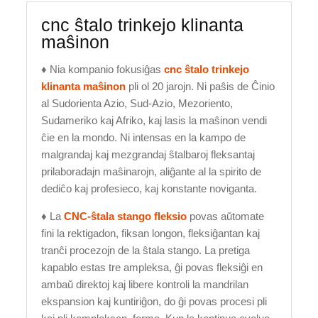
cnc ŝtalo trinkejo klinanta
maŝinon
♦ Nia kompanio fokusiĝas
cnc ŝtalo trinkejo
klinanta maŝinon
pli ol 20 jarojn. Ni paŝis de Ĉinio
al Sudorienta Azio, Sud-Azio, Mezoriento,
Sudameriko kaj Afriko, kaj lasis la maŝinon vendi
ĉie en la mondo. Ni intensas en la kampo de
malgrandaj kaj mezgrandaj ŝtalbaroj fleksantaj
prilaboradajn maŝinarojn, aliĝante al la spirito de
dediĉo kaj profesieco, kaj konstante noviganta.
♦ La
CNC-ŝtala stango fleksio
povas aŭtomate
fini la rektigadon, fiksan longon, fleksiĝantan kaj
tranĉi procezojn de la ŝtala stango. La pretiga
kapablo estas tre ampleksa, ĝi povas fleksiĝi en
ambaŭ direktoj kaj libere kontroli la mandrilan
ekspansion kaj kuntiriĝon, do ĝi povas procesi pli