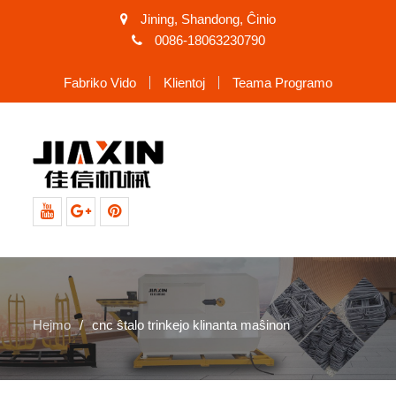
Jining, Shandong, Ĉinio
0086-18063230790
Fabriko Vido
Klientoj
Teama Programo
YouTube
Google+
Pinterest
Hejmo
cnc ŝtalo trinkejo klinanta maŝinon