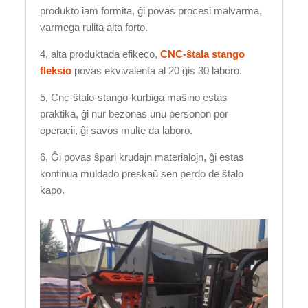
produkto iam formita, ĝi povas procesi malvarma,
varmega rulita alta forto.
4, alta produktada efikeco,
CNC-ŝtala stango
fleksio
povas ekvivalenta al 20 ĝis 30 laboro.
5, Cnc-ŝtalo-stango-kurbiga maŝino estas
praktika, ĝi nur bezonas unu personon por
operacii, ĝi savos multe da laboro.
6, Ĝi povas ŝpari krudajn materialojn, ĝi estas
kontinua muldado preskaŭ sen perdo de ŝtalo
kapo.