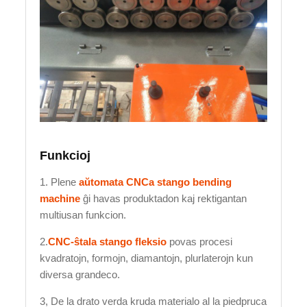
Funkcioj
1. Plene
aŭtomata CNCa stango bending
machine
ĝi havas produktadon kaj rektigantan
multiusan funkcion.
2.
CNC-ŝtala stango fleksio
povas procesi
kvadratojn, formojn, diamantojn, plurlaterojn kun
diversa grandeco.
3, De la drato verda kruda materialo al la piedpruca