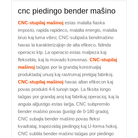
cnc piedingo bender maŝino
CNC-stupilaj maŝinoj
estas malalta fiaska
imposto, rapida rapideco, malalta energio, malalta
bruo kaj luma vibro; CNC-subpaŝa bendmaŝino
havas la karakterizaĵojn de alta efikeco, fidinda
operacio ktp. La operacio estas malpeza kaj
fleksebla, kaj la movado konvenas.
CNC-stupilaj
maŝinoj
taŭgas por la grandaj konstruaĵaj
produktadaj unuoj kaj rastrumaj pretigaj fabrikoj.
CNC-stupilaj maŝinoj
havas altan efikecon kaj
povas produkti 4-6 tunojn tage. La fiksita longo
taŭgas por grandaj aroj kaj fabrikaj operacioj, kaj la
angula alĝustigo estas larĝa. CNC subpremilo
bender maŝino povas ĝustigi de 0-180 gradoj,
CNC subajla bender maŝino povas fleksi
kvadrataj, trapezoidaj piedingoj kaj U-forma hokoj,
CNC subtila bender maŝino taŭgas por piedingo