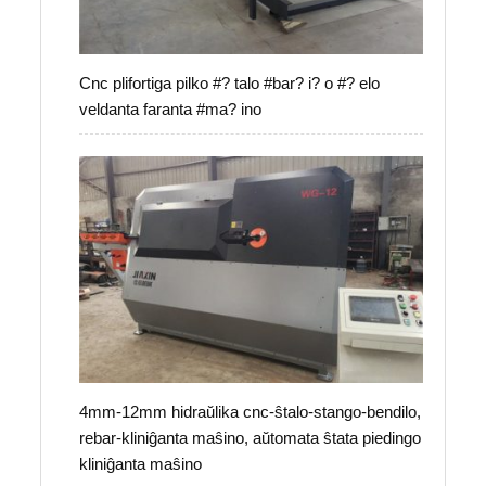
Cnc plifortiga pilko #? talo #bar? i? o #? elo
veldanta faranta #ma? ino
4mm-12mm hidraŭlika cnc-ŝtalo-stango-bendilo,
rebar-kliniĝanta maŝino, aŭtomata ŝtata piedingo
kliniĝanta maŝino