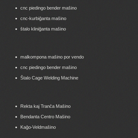
cnc piedingo bender maŝino
cnc-kurbiĝanta maŝino
ŝtalo kliniĝanta maŝino
malkompona maŝino por vendo
cnc piedingo bender maŝino
Ŝtalo Cage Welding Machine
Rekta kaj Tranĉa Maŝino
Bendanta Centro Maŝino
Kaĝo-Veldmaŝino