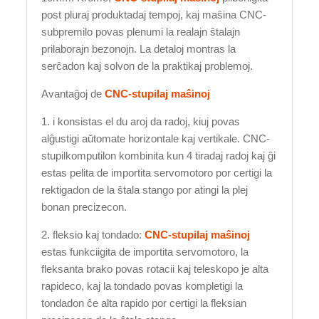
post pluraj produktadaj tempoj, kaj maŝina CNC-
subpremilo povas plenumi la realajn ŝtalajn
prilaborajn bezonojn. La detaloj montras la
serĉadon kaj solvon de la praktikaj problemoj.
Avantaĝoj de
CNC-stupilaj maŝinoj
1. i konsistas el du aroj da radoj, kiuj povas
alĝustigi aŭtomate horizontale kaj vertikale. CNC-
stupilkomputilon kombinita kun 4 tiradaj radoj kaj ĝi
estas pelita de importita servomotoro por certigi la
rektigadon de la ŝtala stango por atingi la plej
bonan precizecon.
2. fleksio kaj tondado:
CNC-stupilaj maŝinoj
estas funkciigita de importita servomotoro, la
fleksanta brako povas rotacii kaj teleskopo je alta
rapideco, kaj la tondado povas kompletigi la
tondadon ĉe alta rapido por certigi la fleksian