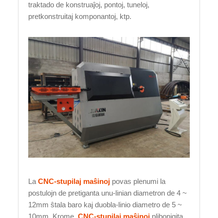
traktado de konstruaĵoj, pontoj, tuneloj,
pretkonstruitaj komponantoj, ktp.
La
CNC-stupilaj maŝinoj
povas plenumi la
postulojn de pretiganta unu-linian diametron de 4 ~
12mm ŝtala baro kaj duobla-linio diametro de 5 ~
10mm. Krome,
CNC-stupilaj maŝinoj
plibonigita