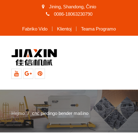
Jining, Shandong, Ĉinio
0086-18063230790
Fabriko Vido
Klientoj
Teama Programo
YouTube
Google+
Pinterest
Hejmo
cnc piedingo bender maŝino