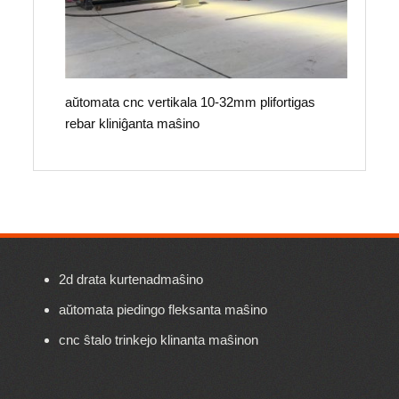
aŭtomata cnc vertikala 10-32mm plifortigas
rebar kliniĝanta maŝino
2d drata kurtenadmaŝino
aŭtomata piedingo fleksanta maŝino
cnc ŝtalo trinkejo klinanta maŝinon