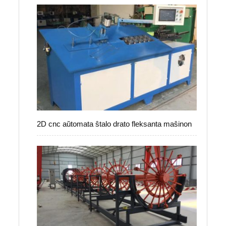
2D cnc aŭtomata ŝtalo drato fleksanta maŝinon