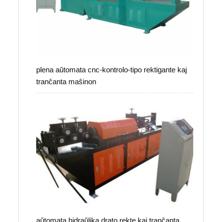
plena aŭtomata cnc-kontrolo-tipo rektigante kaj
tranĉanta maŝinon
aŭtomata hidraŭlika drato rekte kaj tranĉanta