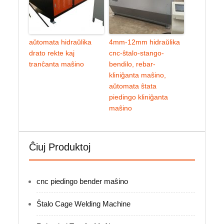
aŭtomata hidraŭlika
4mm-12mm hidraŭlika
drato rekte kaj
cnc-ŝtalo-stango-
tranĉanta maŝino
bendilo, rebar-
kliniĝanta maŝino,
aŭtomata ŝtata
piedingo kliniĝanta
maŝino
Ĉiuj Produktoj
cnc piedingo bender maŝino
Ŝtalo Cage Welding Machine