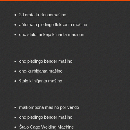
2d drata kurtenadmaŝino
aŭtomata piedingo fleksanta maŝino
cnc ŝtalo trinkejo klinanta maŝinon
cnc piedingo bender maŝino
cnc-kurbiĝanta maŝino
ŝtalo kliniĝanta maŝino
malkompona maŝino por vendo
cnc piedingo bender maŝino
Ŝtalo Cage Welding Machine