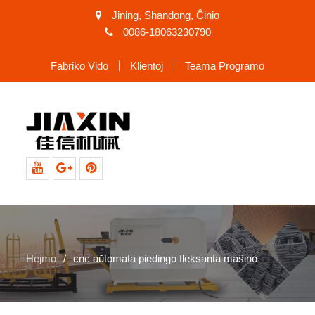
Jining, Shandong, Ĉinio
0086-18063230790
Fabriko Vido
Klientoj
Teama Programo
YouTube
Google+
Pinterest
Hejmo
cnc aŭtomata piedingo fleksanta maŝino