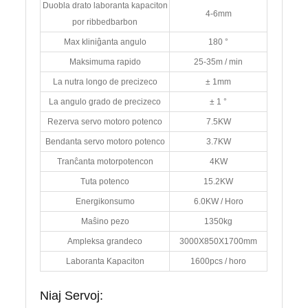
Duobla drato laboranta kapaciton
4-6mm
por ribbedbarbon
Max kliniĝanta angulo
180 °
Maksimuma rapido
25-35m / min
La nutra longo de precizeco
± 1mm
La angulo grado de precizeco
± 1 °
Rezerva servo motoro potenco
7.5KW
Bendanta servo motoro potenco
3.7KW
Tranĉanta motorpotencon
4KW
Tuta potenco
15.2KW
Energikonsumo
6.0KW / Horo
Maŝino pezo
1350kg
Ampleksa grandeco
3000X850X1700mm
Laboranta Kapaciton
1600pcs / horo
Niaj Servoj: