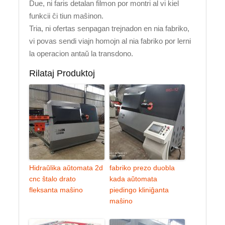
Due, ni faris detalan filmon por montri al vi kiel
funkcii ĉi tiun maŝinon.
Tria, ni ofertas senpagan trejnadon en nia fabriko,
vi povas sendi viajn homojn al nia fabriko por lerni
la operacion antaŭ la transdono.
Rilataj Produktoj
Hidraŭlika aŭtomata 2d
fabriko prezo duobla
cnc ŝtalo drato
kada aŭtomata
fleksanta maŝino
piedingo kliniĝanta
maŝino