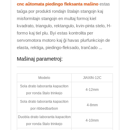
cnc aŭtomata piedingo fleksanta maŝino
estas
taŭga por produkti rondajn ŝtalajn stangojn kaj
misformitajn stangojn en multaj formoj kiel
kvadrato, triangulo, rektangulo, kvin-pinta stelo, H-
formo kaj tiel plu. Byi estas kontrolita per
servomotora motoro kaj ĝi havas plurfunkciojn de
elasta, rektiga, piedingo-fleksado, tranĉado ...
Maŝinaj parametroj:
Modelo
JIAXIN-12C
Sola drato laboranta kapaciton
4-12mm
por ronda ŝtalo trinkejo
Sola drato laboranta kapaciton
4-8mm
por ribbedbarbon
Duobla drato laboranta kapaciton
4-10mm
por ronda ŝtalo trinkejo