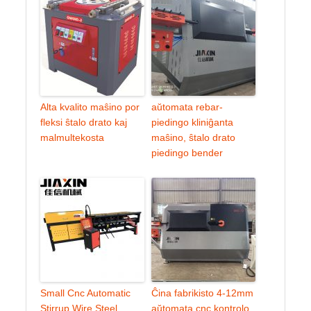
Alta kvalito maŝino por
aŭtomata rebar-
fleksi ŝtalo drato kaj
piedingo kliniĝanta
malmultekosta
maŝino, ŝtalo drato
piedingo bender
Small Cnc Automatic
Ĉina fabrikisto 4-12mm
Stirrup Wire Steel
aŭtomata cnc kontrolo