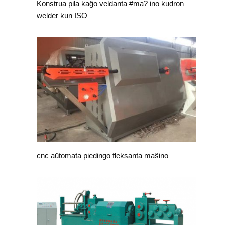
Konstrua pila kaĝo veldanta #ma? ino kudron
welder kun ISO
cnc aŭtomata piedingo fleksanta maŝino