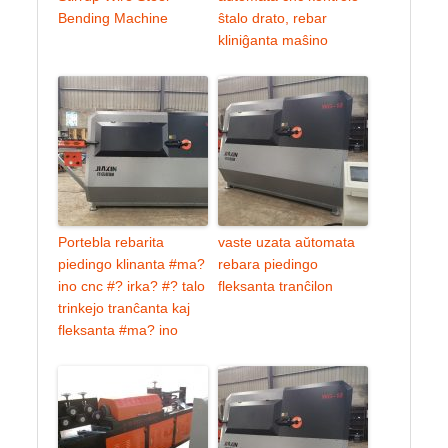
Bending Machine
ŝtalo drato, rebar
kliniĝanta maŝino
Portebla rebarita
vaste uzata aŭtomata
piedingo klinanta #ma?
rebara piedingo
ino cnc #? irka? #? talo
fleksanta tranĉilon
trinkejo tranĉanta kaj
fleksanta #ma? ino