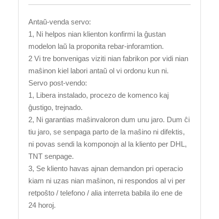
Antaŭ-venda servo:
1, Ni helpos nian klienton konfirmi la ĝustan
modelon laŭ la proponita rebar-inforamtion.
2 Vi tre bonvenigas viziti nian fabrikon por vidi nian
maŝinon kiel labori antaŭ ol vi ordonu kun ni.
Servo post-vendo:
1, Libera instalado, procezo de komenco kaj
ĝustigo, trejnado.
2, Ni garantias maŝinvaloron dum unu jaro. Dum ĉi
tiu jaro, se senpaga parto de la maŝino ni difektis,
ni povas sendi la komponojn al la kliento per DHL,
TNT senpage.
3, Se kliento havas ajnan demandon pri operacio
kiam ni uzas nian maŝinon, ni respondos al vi per
retpoŝto / telefono / alia interreta babila ilo ene de
24 horoj.