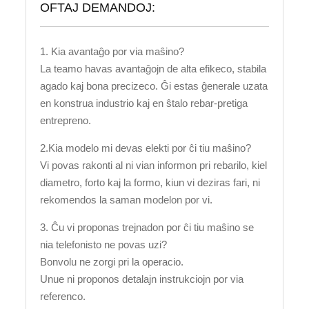
OFTAJ DEMANDOJ:
1. Kia avantaĝo por via maŝino?
La teamo havas avantaĝojn de alta efikeco, stabila
agado kaj bona precizeco. Ĝi estas ĝenerale uzata
en konstrua industrio kaj en ŝtalo rebar-pretiga
entrepreno.
2.Kia modelo mi devas elekti por ĉi tiu maŝino?
Vi povas rakonti al ni vian informon pri rebarilo, kiel
diametro, forto kaj la formo, kiun vi deziras fari, ni
rekomendos la saman modelon por vi.
3. Ĉu vi proponas trejnadon por ĉi tiu maŝino se
nia telefonisto ne povas uzi?
Bonvolu ne zorgi pri la operacio.
Unue ni proponos detalajn instrukciojn por via
referenco.